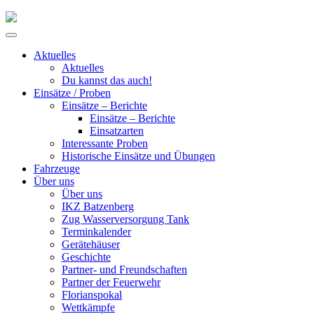
Skip
to
Primary
content
Menu
Aktuelles
Aktuelles
Du kannst das auch!
Einsätze / Proben
Einsätze – Berichte
Einsätze – Berichte
Einsatzarten
Interessante Proben
Historische Einsätze und Übungen
Fahrzeuge
Über uns
Über uns
IKZ Batzenberg
Zug Wasserversorgung Tank
Terminkalender
Gerätehäuser
Geschichte
Partner- und Freundschaften
Partner der Feuerwehr
Florianspokal
Wettkämpfe