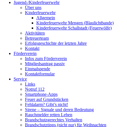
Jugend-/Kinderfeuerwehr
Über uns
Kinderfeuerwehr
Allgemein
Kinderfeuerwehr Mengen (Blaulichtbande)
Kinderfeuerwehr Schallstadt (Feuerwölfe)
Aktivitäten
Betreuerteam
Erfolgsgeschichte der letzten Jahre
Kontakt
Förderverein
Infos zum Förderverein
Mitgliedsantrag passiv
Einmalspende
Kontaktformular
Service
Links
Notruf 112
Smartphone-Apps
Feuer auf Grundstücken
Fehlalarm? Gibt’s nicht!
Sirene – Signale und deren Bedeutung
Rauchmelder retten Leben
Brandschutzgerechtes Verhalten
Brandschutztipps (nicht nur) für Weihnachten