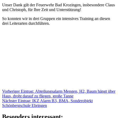
Unser Dank gilt der Feuerwehr Bad Krozingen, insbesondere Claus
und Christoph, für Ihre Zeit und Unterstützung!
So konnten wir in drei Gruppen ein intensives Training an diesen
drei Leiterarten durchführen.
Beitragsnavigation
Vorheriger
Vorheriger Eintrag:
Abteilungsalarm Mengen, H2, Baum hängt über
Eintrag:
Haus, droht darauf zu fliegen, große Tanne
Nächster
Nächster Eintrag:
IKZ Alarm B3, BMA, Sonderobjekt
Eintrag:
Schönbergschule Ebringen
Besonders interessant: