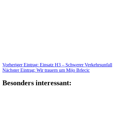
Beitragsnavigation
Vorheriger
Vorheriger Eintrag:
Einsatz H3 – Schwerer Verkehrsunfall
Nächster
Eintrag:
Nächster Eintrag:
Wir trauern um Mijo Brlecic
Eintrag:
Besonders interessant: