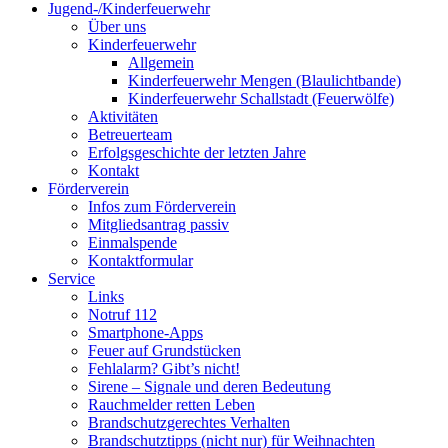
Jugend-/Kinderfeuerwehr
Über uns
Kinderfeuerwehr
Allgemein
Kinderfeuerwehr Mengen (Blaulichtbande)
Kinderfeuerwehr Schallstadt (Feuerwölfe)
Aktivitäten
Betreuerteam
Erfolgsgeschichte der letzten Jahre
Kontakt
Förderverein
Infos zum Förderverein
Mitgliedsantrag passiv
Einmalspende
Kontaktformular
Service
Links
Notruf 112
Smartphone-Apps
Feuer auf Grundstücken
Fehlalarm? Gibt’s nicht!
Sirene – Signale und deren Bedeutung
Rauchmelder retten Leben
Brandschutzgerechtes Verhalten
Brandschutztipps (nicht nur) für Weihnachten