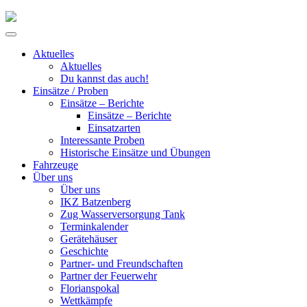
Skip
to
Primary
content
Menu
Aktuelles
Aktuelles
Du kannst das auch!
Einsätze / Proben
Einsätze – Berichte
Einsätze – Berichte
Einsatzarten
Interessante Proben
Historische Einsätze und Übungen
Fahrzeuge
Über uns
Über uns
IKZ Batzenberg
Zug Wasserversorgung Tank
Terminkalender
Gerätehäuser
Geschichte
Partner- und Freundschaften
Partner der Feuerwehr
Florianspokal
Wettkämpfe