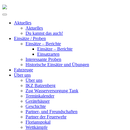
Skip
to
Primary
content
Menu
Aktuelles
Aktuelles
Du kannst das auch!
Einsätze / Proben
Einsätze – Berichte
Einsätze – Berichte
Einsatzarten
Interessante Proben
Historische Einsätze und Übungen
Fahrzeuge
Über uns
Über uns
IKZ Batzenberg
Zug Wasserversorgung Tank
Terminkalender
Gerätehäuser
Geschichte
Partner- und Freundschaften
Partner der Feuerwehr
Florianspokal
Wettkämpfe