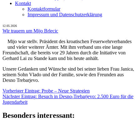
Kontakt
Kontaktformular
Impressum und Datenschutzerklärung
12.05.2026
Wir trauern um Mijo Brlecic
Mijo war stellv. Präsident des kroatischen Feuerwehrverbandes
und vieler weiterer Ämter. Mit ihm verband uns eine lange
Freundschaft, die bereits vor 29 Jahren durch die Initiative von
Gerhard Lai zu Stande kam und bis heute anhält.
Unsere Gedanken und Wünsche sind bei seiner lieben Frau Janica,
seinem Sohn Vlado und der Familie, sowie den Freunden aus
Desno Trebarjevo.
Beitragsnavigation
Vorheriger
Vorheriger Eintrag:
Probe – Neue Strategien
Nächster
Eintrag:
Nächster Eintrag:
Besuch in Desno-Trebarjevo: 2.500 Euro für die
Eintrag:
Jugendarbeit
Besonders interessant: