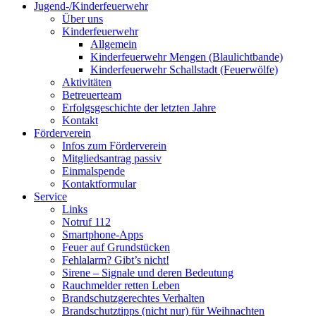
Jugend-/Kinderfeuerwehr
Über uns
Kinderfeuerwehr
Allgemein
Kinderfeuerwehr Mengen (Blaulichtbande)
Kinderfeuerwehr Schallstadt (Feuerwölfe)
Aktivitäten
Betreuerteam
Erfolgsgeschichte der letzten Jahre
Kontakt
Förderverein
Infos zum Förderverein
Mitgliedsantrag passiv
Einmalspende
Kontaktformular
Service
Links
Notruf 112
Smartphone-Apps
Feuer auf Grundstücken
Fehlalarm? Gibt’s nicht!
Sirene – Signale und deren Bedeutung
Rauchmelder retten Leben
Brandschutzgerechtes Verhalten
Brandschutztipps (nicht nur) für Weihnachten