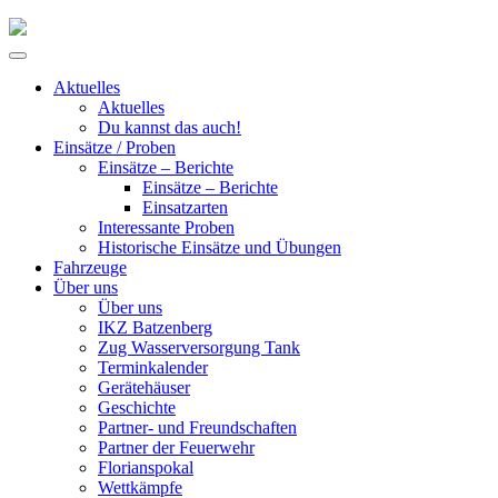
Skip
to
Primary
content
Menu
Aktuelles
Aktuelles
Du kannst das auch!
Einsätze / Proben
Einsätze – Berichte
Einsätze – Berichte
Einsatzarten
Interessante Proben
Historische Einsätze und Übungen
Fahrzeuge
Über uns
Über uns
IKZ Batzenberg
Zug Wasserversorgung Tank
Terminkalender
Gerätehäuser
Geschichte
Partner- und Freundschaften
Partner der Feuerwehr
Florianspokal
Wettkämpfe