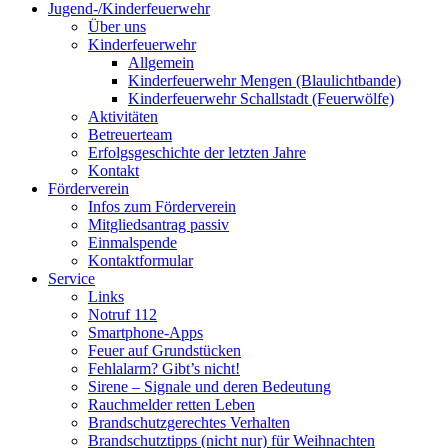
Jugend-/Kinderfeuerwehr
Über uns
Kinderfeuerwehr
Allgemein
Kinderfeuerwehr Mengen (Blaulichtbande)
Kinderfeuerwehr Schallstadt (Feuerwölfe)
Aktivitäten
Betreuerteam
Erfolgsgeschichte der letzten Jahre
Kontakt
Förderverein
Infos zum Förderverein
Mitgliedsantrag passiv
Einmalspende
Kontaktformular
Service
Links
Notruf 112
Smartphone-Apps
Feuer auf Grundstücken
Fehlalarm? Gibt’s nicht!
Sirene – Signale und deren Bedeutung
Rauchmelder retten Leben
Brandschutzgerechtes Verhalten
Brandschutztipps (nicht nur) für Weihnachten