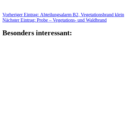
Beitragsnavigation
Vorheriger
Vorheriger Eintrag:
Abteilungsalarm B2, Vegetationsbrand klein
Nächster
Eintrag:
Nächster Eintrag:
Probe – Vegetations- und Waldbrand
Eintrag:
Besonders interessant: