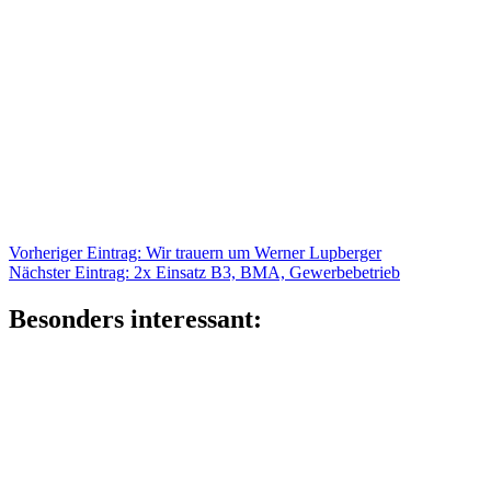
Beitragsnavigation
Vorheriger
Vorheriger Eintrag:
Wir trauern um Werner Lupberger
Nächster
Eintrag:
Nächster Eintrag:
2x Einsatz B3, BMA, Gewerbebetrieb
Eintrag:
Besonders interessant: