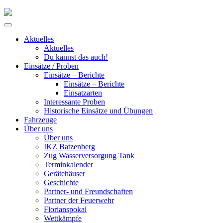
Skip
to
Primary
content
Menu
Aktuelles
Aktuelles
Du kannst das auch!
Einsätze / Proben
Einsätze – Berichte
Einsätze – Berichte
Einsatzarten
Interessante Proben
Historische Einsätze und Übungen
Fahrzeuge
Über uns
Über uns
IKZ Batzenberg
Zug Wasserversorgung Tank
Terminkalender
Gerätehäuser
Geschichte
Partner- und Freundschaften
Partner der Feuerwehr
Florianspokal
Wettkämpfe