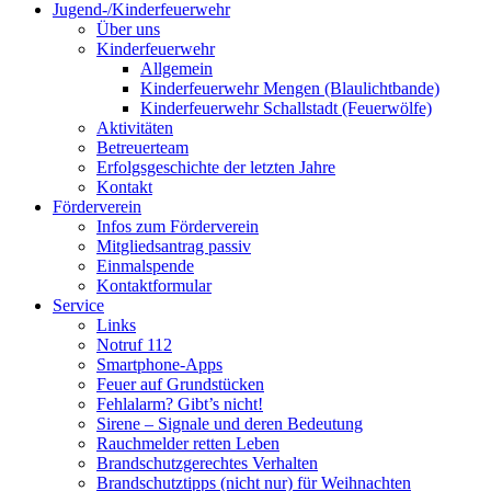
Jugend-/Kinderfeuerwehr
Über uns
Kinderfeuerwehr
Allgemein
Kinderfeuerwehr Mengen (Blaulichtbande)
Kinderfeuerwehr Schallstadt (Feuerwölfe)
Aktivitäten
Betreuerteam
Erfolgsgeschichte der letzten Jahre
Kontakt
Förderverein
Infos zum Förderverein
Mitgliedsantrag passiv
Einmalspende
Kontaktformular
Service
Links
Notruf 112
Smartphone-Apps
Feuer auf Grundstücken
Fehlalarm? Gibt’s nicht!
Sirene – Signale und deren Bedeutung
Rauchmelder retten Leben
Brandschutzgerechtes Verhalten
Brandschutztipps (nicht nur) für Weihnachten