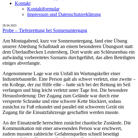
Kontakt
Kontaktformular
Impressum und Datenschutzerklärung
28.04.2025
Probe – Tiefenrettung bei Sonnenuntergang
Am Montagabend, kurz vor Sonnenuntergang, fand eine Übung
unserer Abteilung Schallstadt an einem besonderen Übungsort statt:
dem Überlaufbecken Leutersberg. Dort wurde am Schleusenbau ein
aufwändig vorbereitetes Szenario durchgeführt, das allen Beteiligten
einiges abverlangte.
Angenommene Lage war ein Unfall im Wartungskeller einer
Industriebaustelle. Eine Person galt als schwer verletzt, eine zweite –
ein Kollege, der zur Hilfe eilte – hatte sich bei der Rettung im Seil
verfangen und hing leicht verletzt unter Tage fest. Die besondere
Herausforderung: Der Zugang zum Gelände war durch eine
versperrte Schranke und eine schwere Kette blockiert, sodass
zunächst zu Fuß erkundet und parallel mit schwerem Gerät ein
Zugang für die Einsatzfahrzeuge geschaffen werden musste.
An der Einsatzstelle herrschten zunächst chaotische Zustände. Die
Kommunikation mit einer anwesenden Person war erschwert,
zudem mussten zahlreiche Gefahrenquellen schnell beseitigt