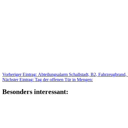
Beitragsnavigation
Vorheriger
Vorheriger Eintrag:
Abteilungsalarm Schallstadt, B2, Fahrzeugbrand,
Nächster
Eintrag:
Nächster Eintrag:
Tag der offenen Tür in Mengen:
Eintrag:
Besonders interessant: