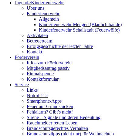
Jugend-/Kinderfeuerwehr
Über uns
Kinderfeuerwehr
Allgemein
Kinderfeuerwehr Mengen (Blaulichtbande)
Kinderfeuerwehr Schallstadt (Feuerwölfe)
Aktivitäten
Betreuerteam
Erfolgsgeschichte der letzten Jahre
Kontakt
Förderverein
Infos zum Förderverein
Mitgliedsantrag passiv
Einmalspende
Kontaktformular
Service
Links
Notruf 112
Smartphone-Apps
Feuer auf Grundstücken
Fehlalarm? Gibt’s nicht!
Sirene – Signale und deren Bedeutung
Rauchmelder retten Leben
Brandschutzgerechtes Verhalten
Brandschutztipps (nicht nur) für Weihnachten