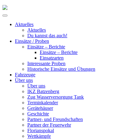
Skip
to
Primary
content
Menu
Aktuelles
Aktuelles
Du kannst das auch!
Einsätze / Proben
Einsätze – Berichte
Einsätze – Berichte
Einsatzarten
Interessante Proben
Historische Einsätze und Übungen
Fahrzeuge
Über uns
Über uns
IKZ Batzenberg
Zug Wasserversorgung Tank
Terminkalender
Gerätehäuser
Geschichte
Partner- und Freundschaften
Partner der Feuerwehr
Florianspokal
Wettkämpfe