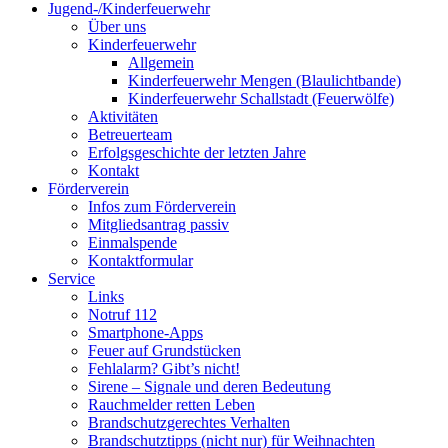
Jugend-/Kinderfeuerwehr
Über uns
Kinderfeuerwehr
Allgemein
Kinderfeuerwehr Mengen (Blaulichtbande)
Kinderfeuerwehr Schallstadt (Feuerwölfe)
Aktivitäten
Betreuerteam
Erfolgsgeschichte der letzten Jahre
Kontakt
Förderverein
Infos zum Förderverein
Mitgliedsantrag passiv
Einmalspende
Kontaktformular
Service
Links
Notruf 112
Smartphone-Apps
Feuer auf Grundstücken
Fehlalarm? Gibt’s nicht!
Sirene – Signale und deren Bedeutung
Rauchmelder retten Leben
Brandschutzgerechtes Verhalten
Brandschutztipps (nicht nur) für Weihnachten