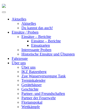
Skip
to
Primary
content
Menu
Aktuelles
Aktuelles
Du kannst das auch!
Einsätze / Proben
Einsätze – Berichte
Einsätze – Berichte
Einsatzarten
Interessante Proben
Historische Einsätze und Übungen
Fahrzeuge
Über uns
Über uns
IKZ Batzenberg
Zug Wasserversorgung Tank
Terminkalender
Gerätehäuser
Geschichte
Partner- und Freundschaften
Partner der Feuerwehr
Florianspokal
Wettkämpfe