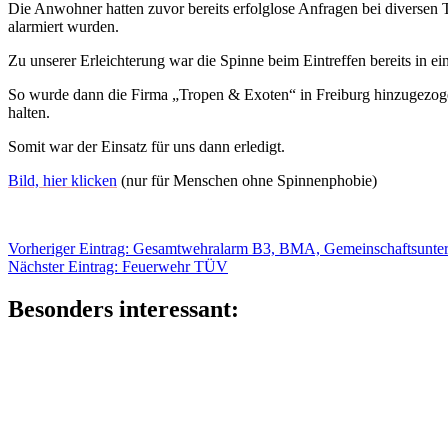
Die Anwohner hatten zuvor bereits erfolglose Anfragen bei diversen T
alarmiert wurden.
Zu unserer Erleichterung war die Spinne beim Eintreffen bereits in ei
So wurde dann die Firma „Tropen & Exoten“ in Freiburg hinzugezogen
halten.
Somit war der Einsatz für uns dann erledigt.
Bild, hier klicken
(nur für Menschen ohne Spinnenphobie)
Beitragsnavigation
Vorheriger
Vorheriger Eintrag:
Gesamtwehralarm B3, BMA, Gemeinschaftsunter
Nächster
Eintrag:
Nächster Eintrag:
Feuerwehr TÜV
Eintrag:
Besonders interessant: