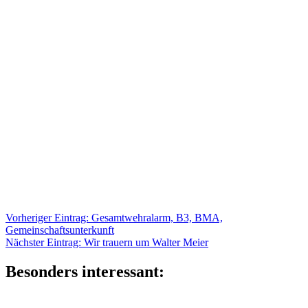
Beitragsnavigation
Vorheriger
Vorheriger Eintrag:
Gesamtwehralarm, B3, BMA,
Eintrag:
Gemeinschaftsunterkunft
Nächster
Nächster Eintrag:
Wir trauern um Walter Meier
Eintrag:
Besonders interessant: