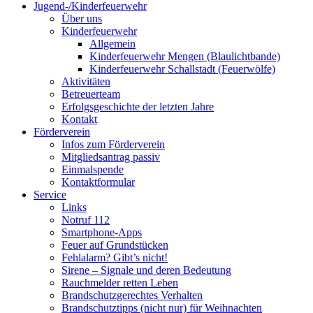
Jugend-/Kinderfeuerwehr
Über uns
Kinderfeuerwehr
Allgemein
Kinderfeuerwehr Mengen (Blaulichtbande)
Kinderfeuerwehr Schallstadt (Feuerwölfe)
Aktivitäten
Betreuerteam
Erfolgsgeschichte der letzten Jahre
Kontakt
Förderverein
Infos zum Förderverein
Mitgliedsantrag passiv
Einmalspende
Kontaktformular
Service
Links
Notruf 112
Smartphone-Apps
Feuer auf Grundstücken
Fehlalarm? Gibt’s nicht!
Sirene – Signale und deren Bedeutung
Rauchmelder retten Leben
Brandschutzgerechtes Verhalten
Brandschutztipps (nicht nur) für Weihnachten