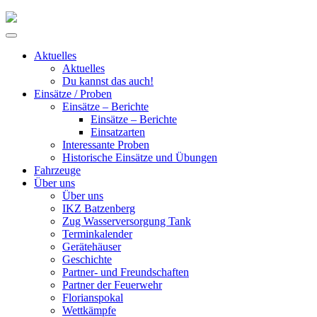
Skip
to
Primary
content
Menu
Aktuelles
Aktuelles
Du kannst das auch!
Einsätze / Proben
Einsätze – Berichte
Einsätze – Berichte
Einsatzarten
Interessante Proben
Historische Einsätze und Übungen
Fahrzeuge
Über uns
Über uns
IKZ Batzenberg
Zug Wasserversorgung Tank
Terminkalender
Gerätehäuser
Geschichte
Partner- und Freundschaften
Partner der Feuerwehr
Florianspokal
Wettkämpfe